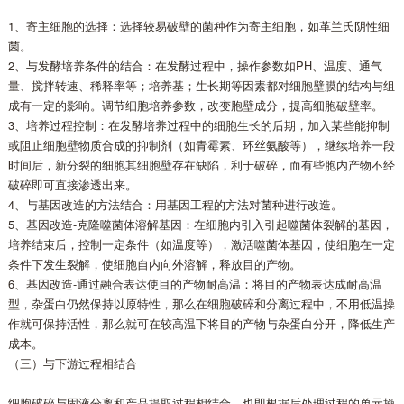
1、寄主细胞的选择：选择较易破壁的菌种作为寄主细胞，如革兰氏阴性细
菌。
2、与发酵培养条件的结合：在发酵过程中，操作参数如PH、温度、通气
量、搅拌转速、稀释率等；培养基；生长期等因素都对细胞壁膜的结构与组
成有一定的影响。调节细胞培养参数，改变胞壁成分，提高细胞破壁率。
3、培养过程控制：在发酵培养过程中的细胞生长的后期，加入某些能抑制
或阻止细胞壁物质合成的抑制剂（如青霉素、环丝氨酸等），继续培养一段
时间后，新分裂的细胞其细胞壁存在缺陷，利于破碎，而有些胞内产物不经
破碎即可直接渗透出来。
4、与基因改造的方法结合：用基因工程的方法对菌种进行改造。
5、基因改造-克隆噬菌体溶解基因：在细胞内引入引起噬菌体裂解的基因，
培养结束后，控制一定条件（如温度等），激活噬菌体基因，使细胞在一定
条件下发生裂解，使细胞自内向外溶解，释放目的产物。
6、基因改造-通过融合表达使目的产物耐高温：将目的产物表达成耐高温
型，杂蛋白仍然保持以原特性，那么在细胞破碎和分离过程中，不用低温操
作就可保持活性，那么就可在较高温下将目的产物与杂蛋白分开，降低生产
成本。
（三）与下游过程相结合
细胞破碎与固液分离和产品提取过程相结合，也即根据后处理过程的单元操